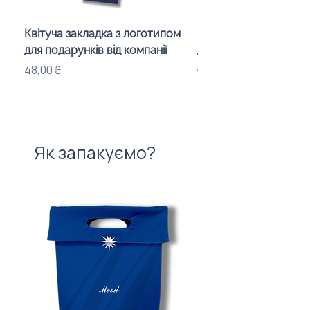
Квітуча закладка з логотипом
Караоке-мікрофон «
для подарунків від компанії
для дітей з LED-підсв
лого бренду
Ціна
48,00 ₴
Ціна
840,00 ₴
Як запакуємо?