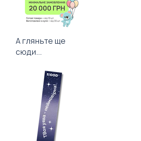
можливі види пакування по
розміру.
А гляньте ще
сюди...