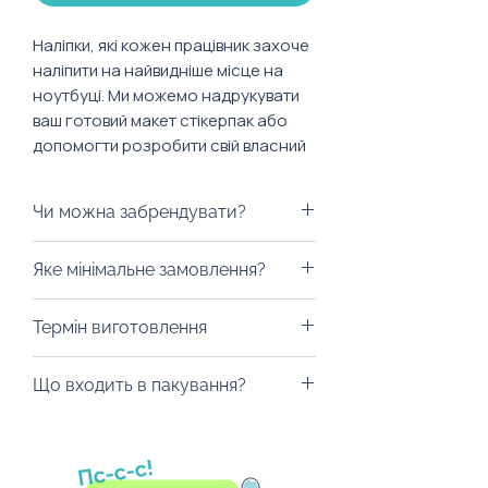
Наліпки, які кожен працівник захоче
наліпити на найвидніше місце на
ноутбуці. Ми можемо надрукувати
ваш готовий макет стікерпак або
допомогти розробити свій власний
крутий стікерпак.
Чи можна забрендувати?
Стікери повністю кастомізуються
Яке мінімальне замовлення?
під вашу компанію.
Від 10 наборів.
Термін виготовлення
Від 3 днів в залежності від
Що входить в пакування?
розміру замовлення.
Стікерпак можна покласти в
подарунковий бокс як
доповнення, або обрати інші