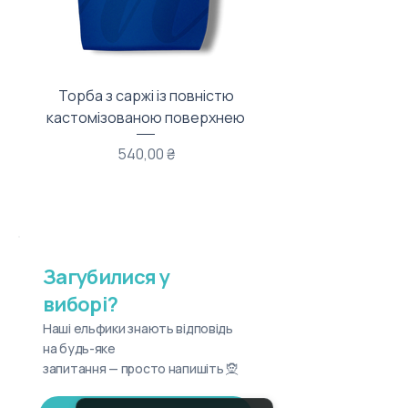
Торба з саржі із повністю
Тканинний мішечок з
кастомізованою поверхнею
Ціна
540,00 ₴
Загубилися у
виборі?
Наші ельфики знають відповідь
на будь-яке
запитання — просто напишіть 🧝