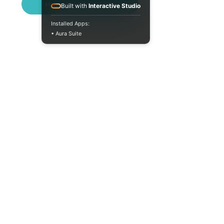
Написати в Telegram
Built with
Interactive Studio
Installed Apps:
• Aura Suite
Пн-Пт 10:00-18:00
info@moodua.com
вул Євгена Коновальця, 36Д
м. Київ, Бізнес-центр WAVE