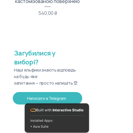
кастомізованою поверхнею
Ціна
540,00 ₴
Загубилися у
виборі?
Наші ельфики знають відповідь
на будь-яке
запитання — просто напишіть 🧝
Написати в Telegram
Built with
Interactive Studio
Installed Apps:
• Aura Suite