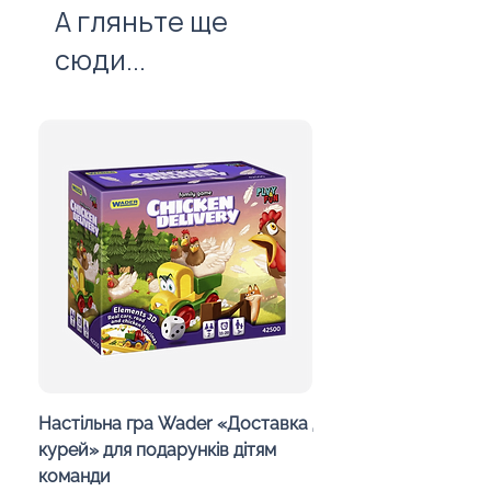
100 штук без врахування
А гляньте ще
вартості нанесення.
сюди...
Настільна гра Wader «Доставка
Дитячий калейдоско
курей» для подарунків дітям
Day in the Woods» з
команди
індивідуальним офо