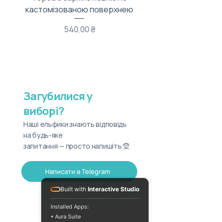
кастомізованою поверхнею
Ціна
540,00 ₴
Загубилися у
виборі?
Наші ельфики знають відповідь
на будь-яке
запитання — просто напишіть 🧝
Написати в Telegram
Built with
Interactive Studio
Installed Apps:
• Aura Suite