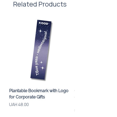
Related Products
врахування вартості нанесення.
Plantable Bookmark with Logo
Children’s Karaoke M
for Corporate Gifts
«Animals» with LED Li
Brand Logo
Price
UAH 48.00
Price
UAH 840.00