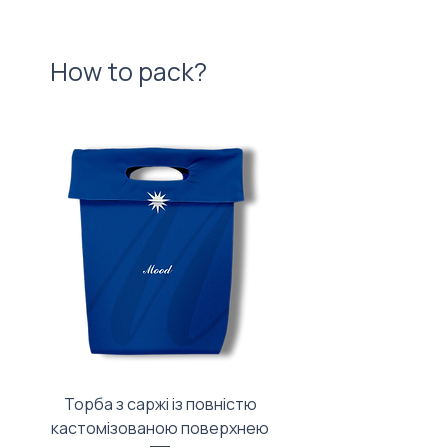
How to pack?
Торба з саржі із повністю
Тканинний мішечок з
кастомізованою поверхнею