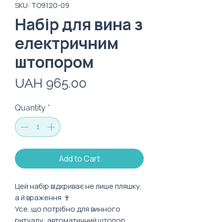
SKU: TO9120-09
Набір для вина з
електричним
штопором
Price
UAH 965.00
Quantity
*
Add to Cart
Цей набір відкриває не лише пляшку,
а й враження 🍷
Усе, що потрібно для винного
ритуалу: автоматичний штопор,