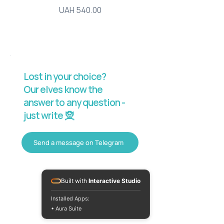
Price
UAH 540.00
Lost in your choice?
Our elves know the
answer to any question -
just write 🧝
Send a message on Telegram
Built with
Interactive Studio
Installed Apps:
• Aura Suite