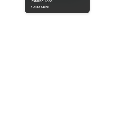
Installed Apps:
• Aura Suite
Mon-Fri 10:00-
18:00
info@moodua.com
Yevhena Konovaltsia Street,
36D
Kyiv, WAVE Business Center