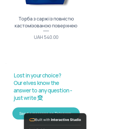
Торба з саржі із повністю
Тканинний мішечок з
кастомізованою поверхнею
Price
UAH 540.00
Lost in your choice?
Our elves know the
answer to any question -
just write 🧝
Send a message on Telegram
Built with
Interactive Studio