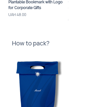
Plantable Bookmark with Logo
Children’s Karaoke M
for Corporate Gifts
«Animals» with LED Li
Brand Logo
Price
UAH 48.00
Price
UAH 840.00
How to pack?