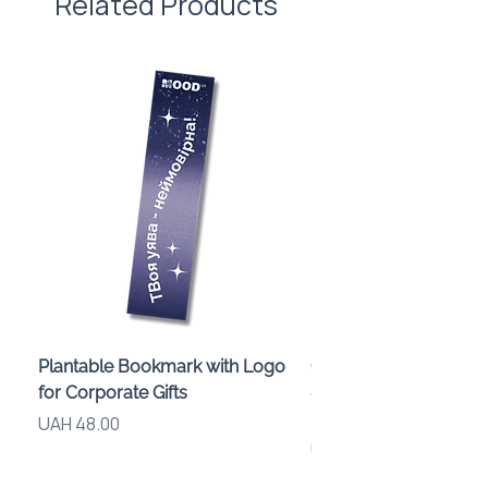
Related Products
Plantable Bookmark with Logo
Children’s Karaoke M
for Corporate Gifts
«Animals» with LED Li
Brand Logo
Price
UAH 48.00
Price
UAH 840.00