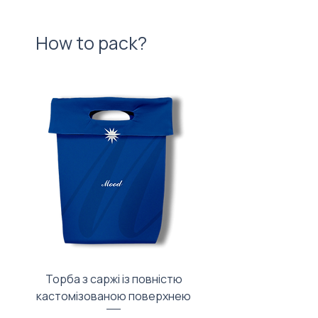
How to pack?
Торба з саржі із повністю
Тканинний мішечок з
кастомізованою поверхнею