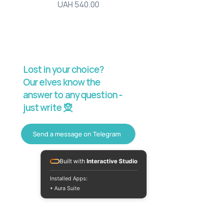
Price
UAH 540.00
Lost in your choice?
Our elves know the
answer to any question -
just write 🧝
Send a message on Telegram
Built with
Interactive Studio
Installed Apps:
• Aura Suite