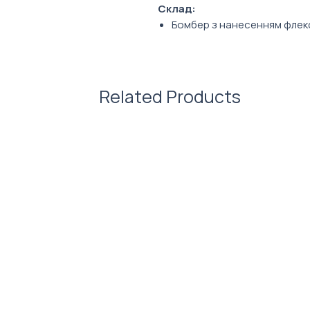
Склад:
Бомбер з нанесенням фле
Магнітна скретч-карта, А4
Магнітний планер на холод
Магнітпак А5(стікери на магн
Related Products
Фото ілюстративне. Зовнішній
обраного вами наповнення Ко
кастомізуються під брендинг