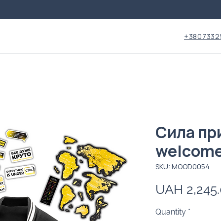
+3807332
Сила пр
welcome
SKU: MOOD0054
UAH 2,245
Quantity
*