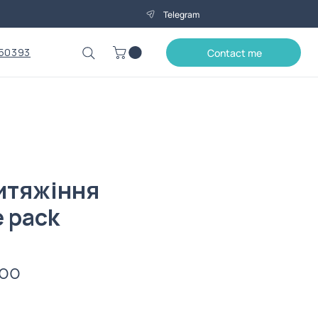
Telegram
50393
Contact me
итяжіння
 pack
Price
.00