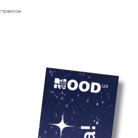
врахування варто
кстрансом
ильник, А4
іті)
 вид набору може відрізнятись від
льори та принти усіх наборів
 компанії.