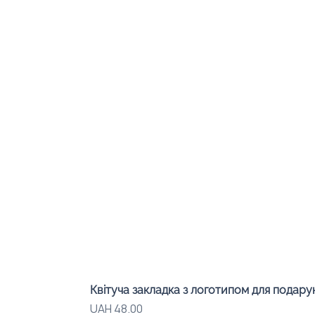
Квітуча закладка з логотипом для подарунк
Price
UAH 48.00