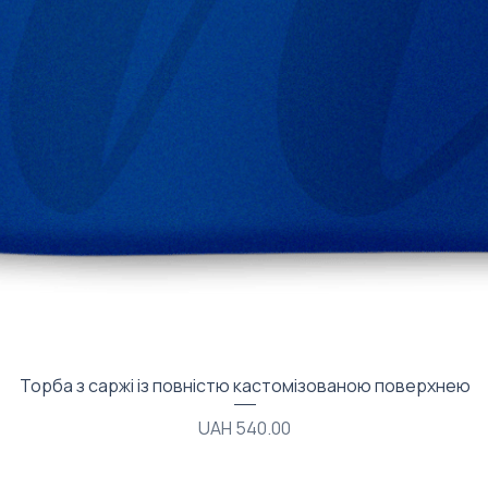
Quick View
Торба з саржі із повністю кастомізованою поверхнею
Price
UAH 540.00