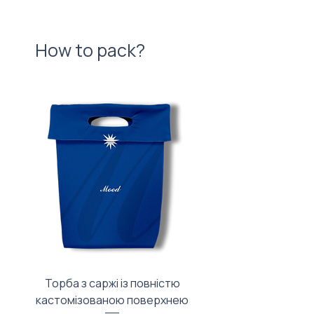
How to pack?
Торба з саржі із повністю
Тканинний мішечок з
кастомізованою поверхнею