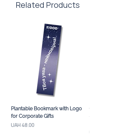
Related Products
Plantable Bookmark with Logo
Children’s Karaoke M
for Corporate Gifts
«Animals» with LED Li
Brand Logo
Price
UAH 48.00
Price
UAH 840.00