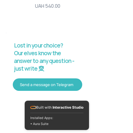
Price
UAH 540.00
Lost in your choice?
Our elves know the
answer to any question -
just write 🧝
Send a message on Telegram
Built with
Interactive Studio
Installed Apps:
• Aura Suite