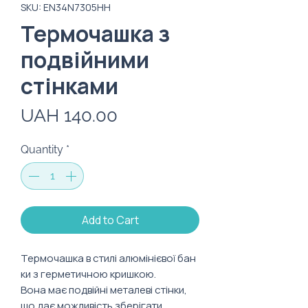
SKU: EN34N7305HH
Термочашка з
подвійними
стінками
Price
UAH 140.00
Quantity
*
Add to Cart
Термочашка в стилі алюмінієвої бан
ки з герметичною кришкою.
Вона має подвійні металеві стінки,
що дає можливість зберігати