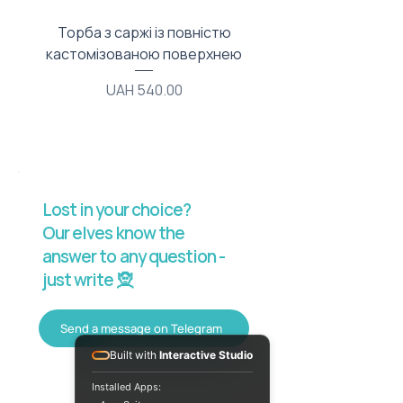
Торба з саржі із повністю
Тканинний мішечок з
кастомізованою поверхнею
Price
UAH 540.00
Lost in your choice?
Our elves know the
answer to any question -
just write 🧝
Send a message on Telegram
Built with
Interactive Studio
Installed Apps: