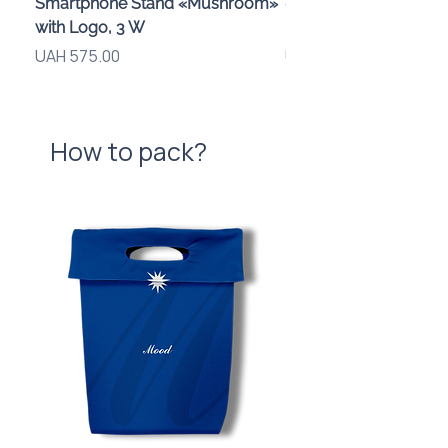
Smartphone Stand «Mushroom»
«Galaxy» з дизайном
with Logo, 3 W
компанії
Price
Price
UAH 575.00
UAH 720.00
How to pack?