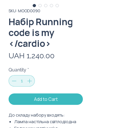
SKU: MOOD0090
Набір Running
code is my
</cardio>
Price
UAH 1,240.00
Quantity
*
Add to Cart
До складу набору входять:
Лампа настільна світлодіодна