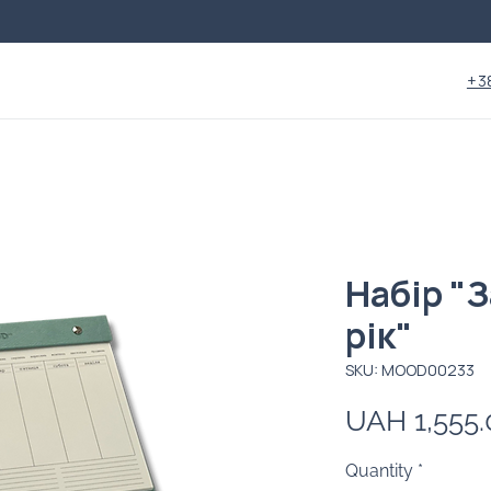
+3
Набір "З
рік"
SKU: MOOD00233
UAH 1,555.
Quantity
*