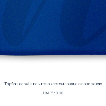
Quick View
Торба з саржі із повністю кастомізованою поверхнею
Price
UAH 540.00