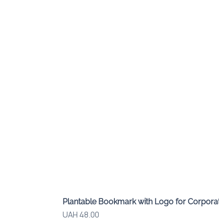
Plantable Bookmark with Logo for Corporat
Price
UAH 48.00