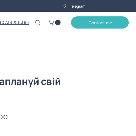
Telegram
80733250393
Contact me
аплануй свій
Price
00