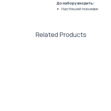
До набору входить:
Настільний тижневик
Дерев’яний органайзер
Вічний календар
Фото ілюстративне. Зовнішній
Related Products
обраного вами наповнення. Ко
кастомізуються під брендинг