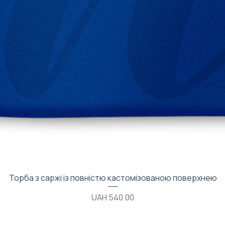
Quick View
Торба з саржі із повністю кастомізованою поверхнею
Price
UAH 540.00