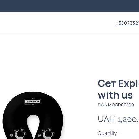
+3807332
Сет Expl
with us
SKU: MOOD00100
UAH 1,200
Quantity
*