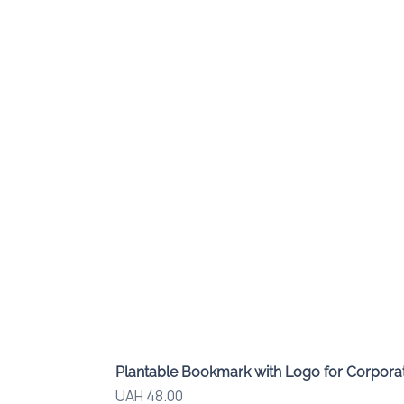
Plantable Bookmark with Logo for Corporat
Price
UAH 48.00