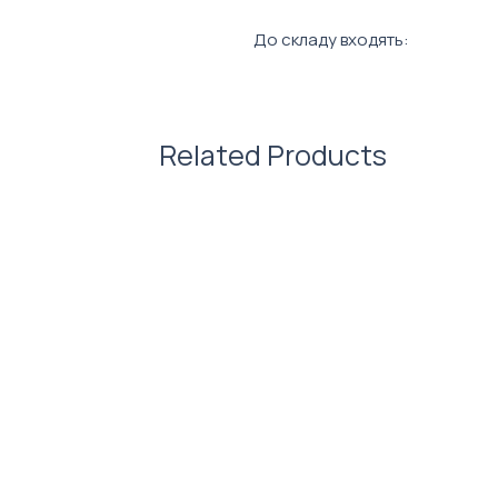
До складу входять:
брендована тревел-подушк
бананка з нашивками;
крафтовий пакет.
Related Products
Склад набору можна змінюв
змінюватися в залежності в
сета.