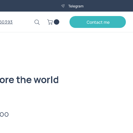
Telegram
50393
Contact me
ore the world
Price
.00