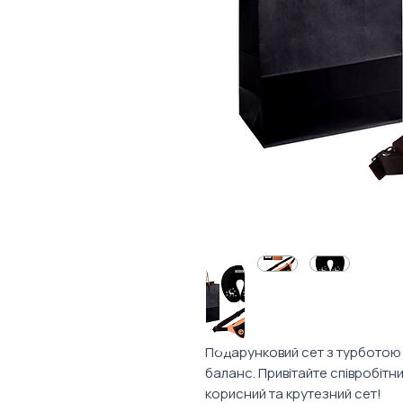
Подарунковий сет з турботою пр
баланс. Привітайте співробітн
корисний та крутезний сет!