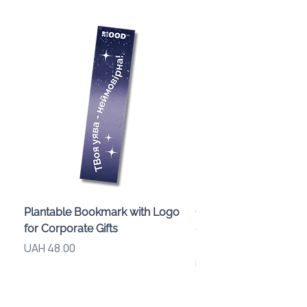
Plantable Bookmark with Logo
Children’s Karaoke M
for Corporate Gifts
«Animals» with LED Li
Brand Logo
Price
UAH 48.00
Price
UAH 840.00