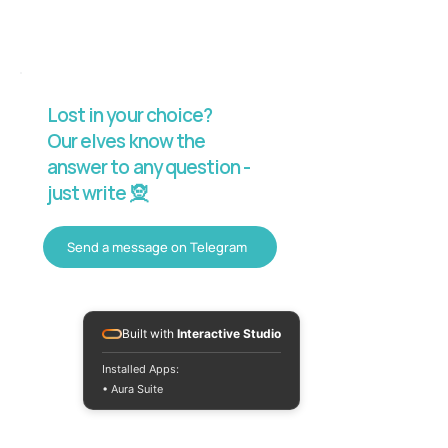
Lost in your choice?
Our elves know the
answer to any question -
just write 🧝
Send a message on Telegram
Built with
Interactive Studio
Installed Apps:
• Aura Suite