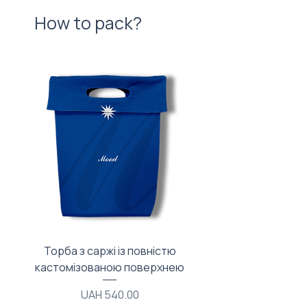
How to pack?
Торба з саржі із повністю
Тканинний мішечок з
кастомізованою поверхнею
Price
UAH 540.00