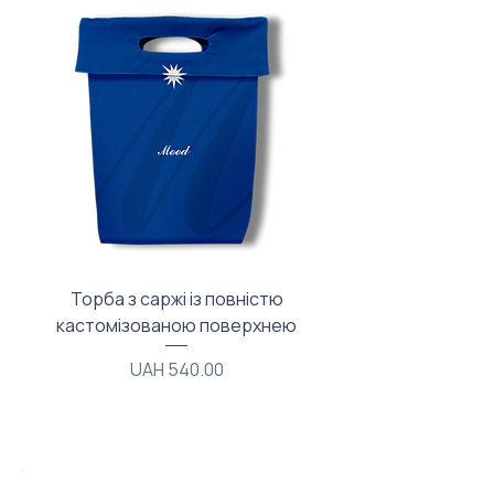
Торба з саржі із повністю
Тканинний мішечок з
кастомізованою поверхнею
Price
UAH 540.00