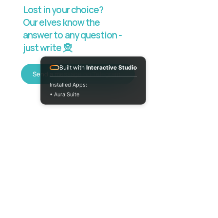
Lost in your choice?
Our elves know the
answer to any question -
just write 🧝
Built with
Interactive Studio
Send a message on Telegram
Installed Apps:
• Aura Suite
+380733250393
Mon-Fri 10:00-
18:00