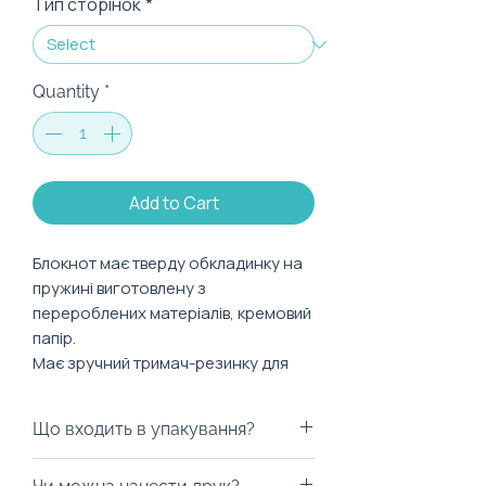
Тип сторінок
*
Quantity
*
Add to Cart
Блокнот має тверду обкладинку на
пружині виготовлену з
перероблених матеріалів, кремовий
папір.
Має зручний тримач-резинку для
ручки чи олівця та тримач для
сторінок.
Що входить в упакування?
Характеристики:
Ми можемо запакувати у будь-