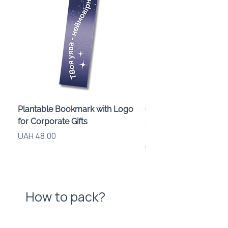
Plantable Bookmark with Logo
Children’s Karaoke M
for Corporate Gifts
«Animals» with LED Li
Brand Logo
Price
UAH 48.00
Price
UAH 840.00
How to pack?