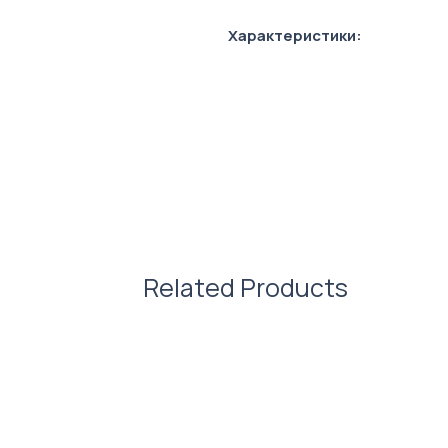
Характеристики:
Розмір: 120x148 мм
Тип сторінок: клітинка
Формат: А6
Related Products