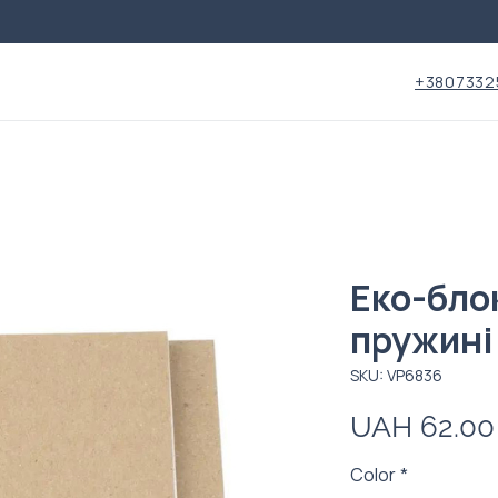
+3807332
Еко-бло
пружині
SKU: VP6836
UAH 62.00
Color
*