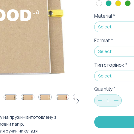
Material
*
Select
Format
*
Select
Тип сторінок
*
Select
Quantity
*
у на пружинівиготовлену з
овий папір.
я ручки чи олівця.