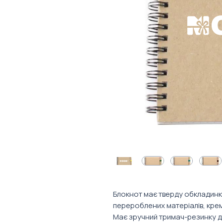
Блокнот має тверду обкладинк
перероблених матеріалів, крем
Має зручний тримач-резинку дл