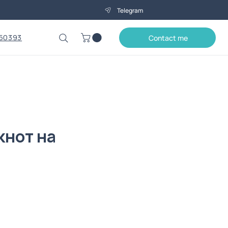
Telegram
50393
Contact me
кнот на
Price