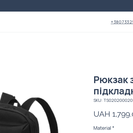
+3807332
Рюкзак 
підклад
SKU: TS020200020
UAH 1,799.
Material
*