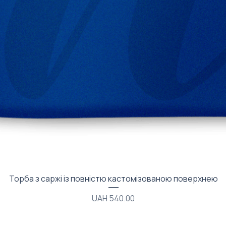
Quick View
Торба з саржі із повністю кастомізованою поверхнею
Price
UAH 540.00