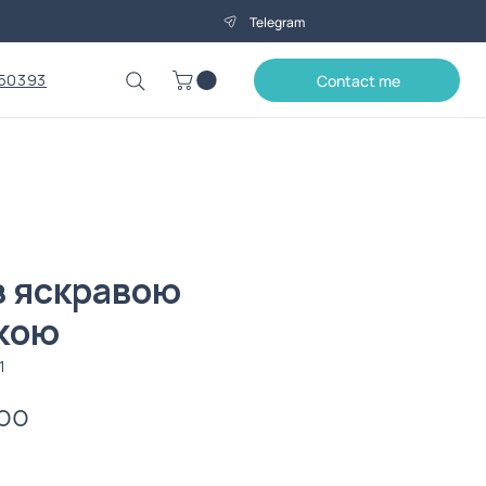
Telegram
50393
Contact me
з яскравою
кою
1
Price
00