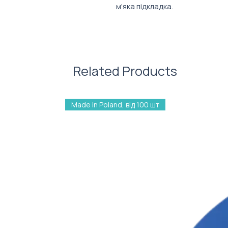
м'яка підкладка.
Характеристики:
Матеріал: Оксфорд
Об'єм: 18 л
Розмір: 42х32x13 см
Related Products
Made in Poland, від 100 шт