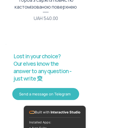
Торба з саржі із повністю
Тканинний мішечок з
кастомізованою поверхнею
Price
UAH 540.00
Lost in your choice?
Our elves know the
answer to any question -
just write 🧝
Send a message on Telegram
Built with
Interactive Studio
Installed Apps: