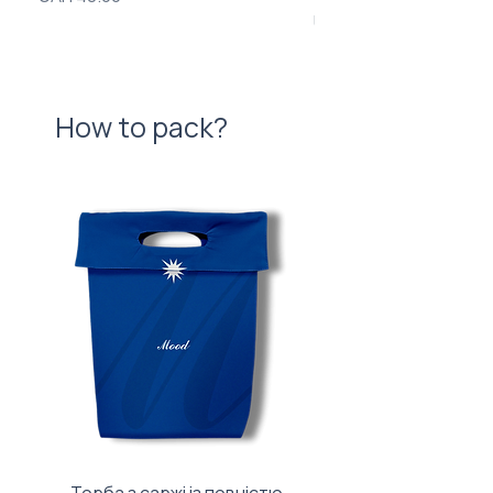
Price
UAH 840.00
How to pack?