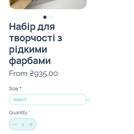
Набір для
творчості з
рідкими
фарбами
Sale
From
₴935.00
Price
Size
*
Quantity
*