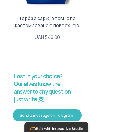
Торба з саржі із повністю
Тканинний мішечок з
кастомізованою поверхнею
Price
UAH 540.00
Lost in your choice?
Our elves know the
answer to any question -
just write 🧝
Send a message on Telegram
Built with
Interactive Studio