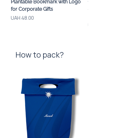
Plantable Bookmark with Logo
Children’s Karaoke M
for Corporate Gifts
«Animals» with LED Li
Brand Logo
Price
UAH 48.00
Price
UAH 840.00
How to pack?