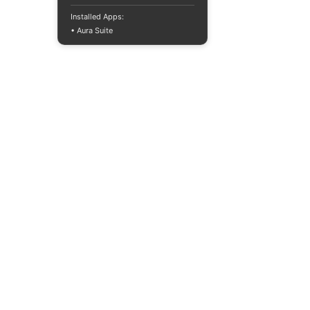
Installed Apps:
• Aura Suite
+380733250393
Mon-Fri 10:00-
18:00
info@moodua.com
Yevhena Konovaltsia Street,
36D
Kyiv, WAVE Business Center
CATALOG