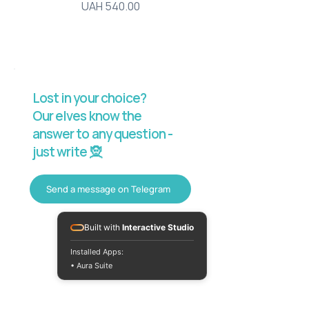
Price
UAH 540.00
Lost in your choice?
Our elves know the
answer to any question -
just write 🧝
Send a message on Telegram
Built with
Interactive Studio
Installed Apps:
• Aura Suite