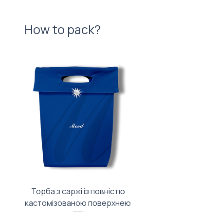
How to pack?
Торба з саржі із повністю
Тканинний мішечок з
кастомізованою поверхнею