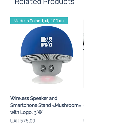
Related Products
Made in Poland, від 100 шт
Wireless Speaker and
Проектор зоряного 
Smartphone Stand «Mushroom»
«Galaxy» з дизайном
with Logo, 3 W
компанії
Price
Price
UAH 575.00
UAH 720.00