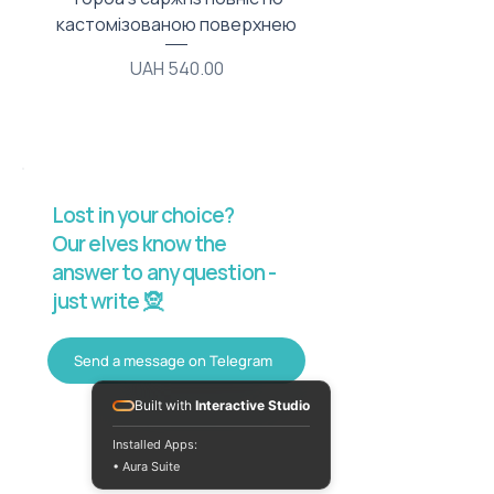
кастомізованою поверхнею
Price
UAH 540.00
Lost in your choice?
Our elves know the
answer to any question -
just write 🧝
Send a message on Telegram
Built with
Interactive Studio
Installed Apps:
• Aura Suite