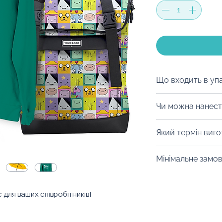
Що входить в уп
Пакувальне напо
Чи можна нанест
додати листівку
Авжеж! Можна на
Який термін виг
елементи набору
дизайнери допом
Від 14 днів. Уточ
Мінімальне замо
принти під фірмо
конкретний товар
Від 10 штук.
 для ваших співробітників!