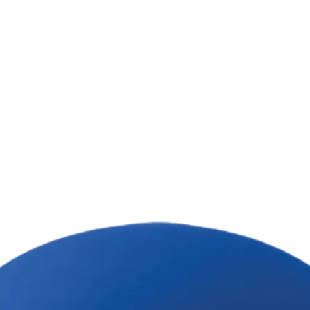
м друком
 вид набору може відрізнятись від
льори та принти усіх наборів
 компанії.