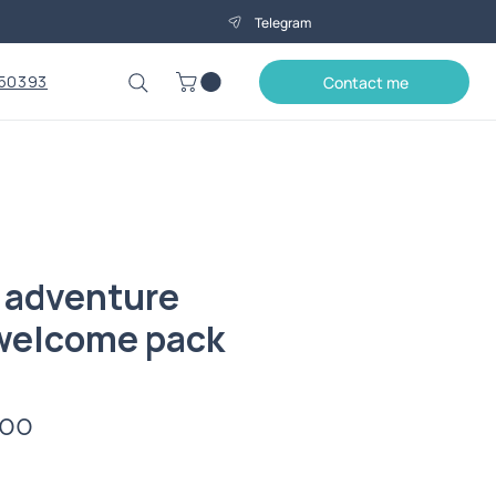
Telegram
50393
Contact me
 adventure
 welcome pack
Price
.00