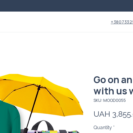
+3807332
Go on an
with us
SKU: MOOD0055
UAH 3,855
Quantity
*