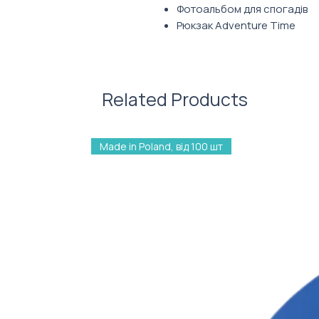
Фотоальбом для спогадів
Рюкзак Adventure Time
Світшот зі світловібиваючи
Шкарпетки з лого
Парасоля
Related Products
Фото ілюстративне. Зовнішній
обраного вами наповнення. Ко
кастомізуються під брендинг
Made in Poland, від 100 шт