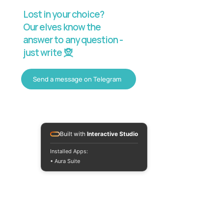
Lost in your choice?
Our elves know the
answer to any question -
just write 🧝
Send a message on Telegram
Built with
Interactive Studio
Installed Apps:
• Aura Suite
+380733250393
Mon-Fri 10:00-