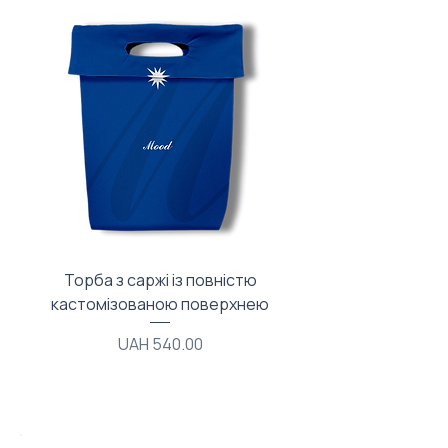
Торба з саржі із повністю
Тканинний мішечок з
кастомізованою поверхнею
Price
UAH 540.00