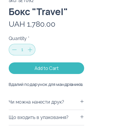
SKU: SET092
Бокс "Travel"
Price
UAH 1,780.00
Quantity
*
Add to Cart
Вдалий подарунок для мандрівників.
Чи можна нанести друк?
Ми з радістю забрендуємо для
Що входить в упаковання?
вас пакування! Крафтову
коробку для пакування ми
Ми з любов'ю запаковуємо