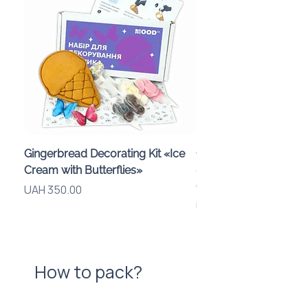
Gingerbread Decorating Kit «Ice
Chocolate Bomb-Maki
Cream with Butterflies»
«Smiley Faces» for a C
Gift Box
Price
UAH 350.00
Price
UAH 1,150.00
How to pack?