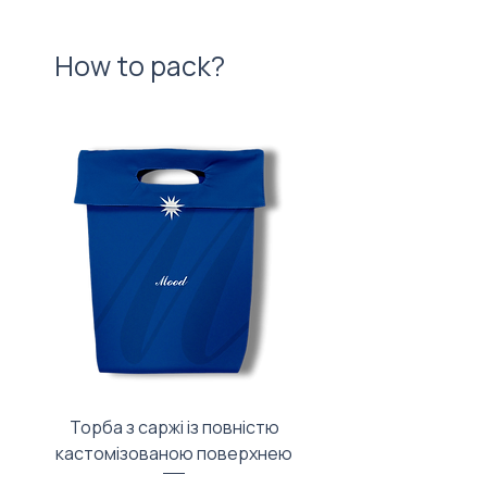
How to pack?
Торба з саржі із повністю
Тканинний мішечок з
кастомізованою поверхнею