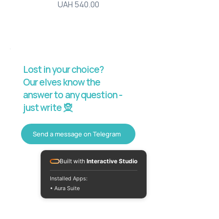
Price
UAH 540.00
Lost in your choice?
Our elves know the
answer to any question -
just write 🧝
Send a message on Telegram
Built with
Interactive Studio
Installed Apps:
• Aura Suite