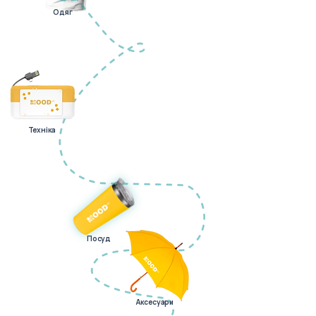
Одяг
Техніка
Посуд
Аксесуари