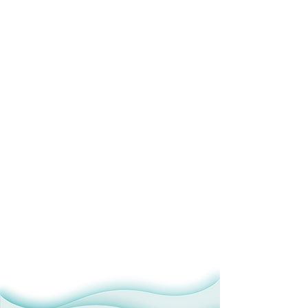
Великий асортимент —
усе, що ви не знайдете на
сайті, ми знайдемо для вас.
Підкажемо найкращі ідеї
на будь-який привід.
Нанесемо будь-який
принт
на всі товари та
вигадаємо оригінальний
дизайн.