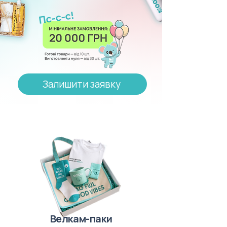
Залишити заявку
Велкам-паки