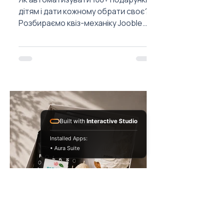
дітям і дати кожному обрати своє?
Розбираємо квіз-механіку Jooble.
Готові схеми та ідеї всередині.
Built with
Interactive Studio
Installed Apps:
• Aura Suite