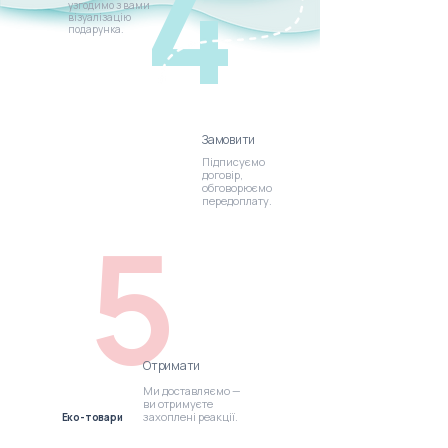
4
узгодимо з вами
візуалізацію
подарунка.
Замовити
Підписуємо
договір,
обговорюємо
передоплату.
5
Отримати
Ми доставляємо —
ви отримуєте
захоплені реакції.
Еко-товари