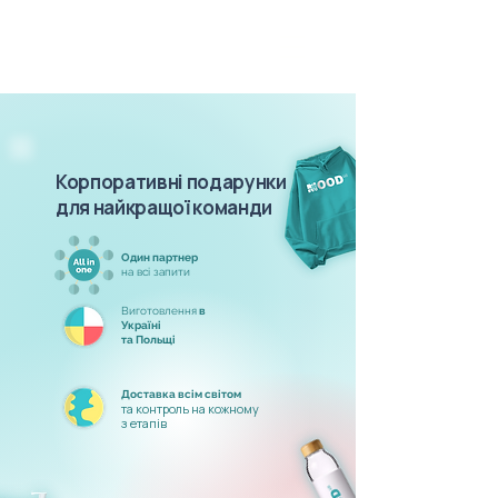
Корпоративні подарунки
для найкращої команди
Один партнер
на всі запити
Виготовлення
в
Україні
та Польщі
Доставка всім світом
та контроль на кожному
з етапів