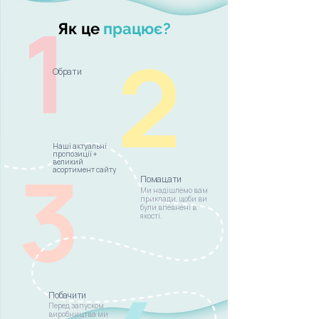
1
Як це
працює?
2
Обрати
Наші актуальні
3
пропозиції +
великий
асортимент сайту
Помацати
Ми надішлемо вам
приклади, щоби ви
були впевнені в
якості.
Побачити
Перед запуском
виробництва ми