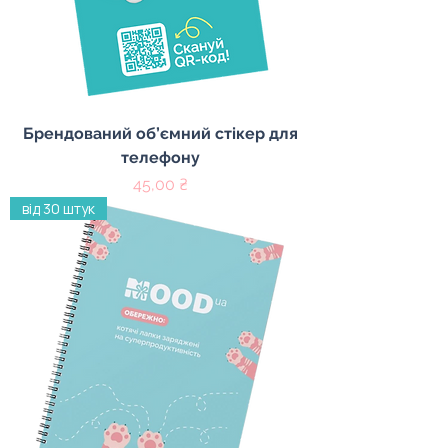
Брендований об’ємний стікер для
телефону
Ціна
45,00 ₴
від 30 штук