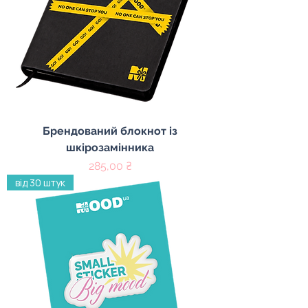
Брендований блокнот із
шкірозамінника
Ціна
285,00 ₴
від 30 штук