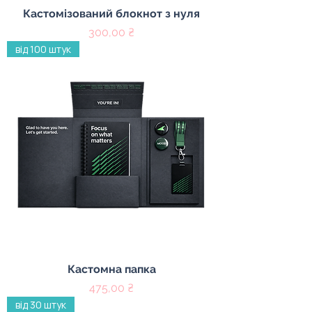
Кастомізований блокнот з нуля
Ціна
300,00 ₴
від 100 штук
Кастомна папка
Ціна
475,00 ₴
від 30 штук