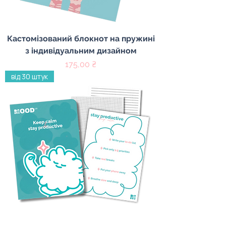
Кастомізований блокнот на пружині
з індивідуальним дизайном
Ціна
175,00 ₴
від 30 штук