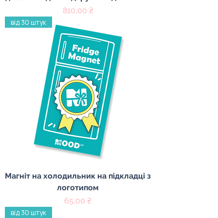
Ціна
810,00 ₴
від 30 штук
Магніт на холодильник на підкладці з
логотипом
Ціна
65,00 ₴
від 30 штук