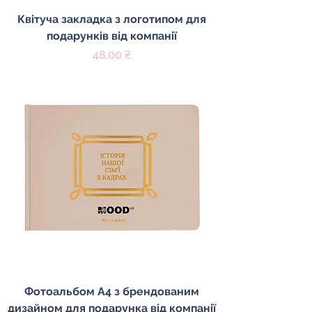
Квітуча закладка з логотипом для
подарунків від компанії
Ціна
48,00 ₴
Фотоальбом A4 з брендованим
дизайном для подарунка від компанії