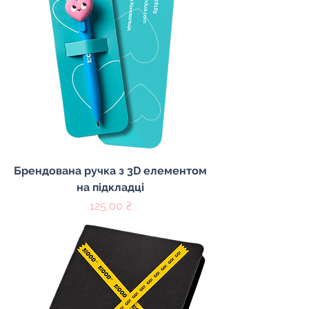
Брендована ручка з 3D елементом
на підкладці
Ціна
125,00 ₴