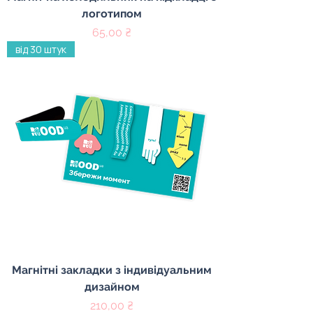
логотипом
Ціна
65,00 ₴
від 30 штук
Магнітні закладки з індивідуальним
дизайном
Ціна
210,00 ₴