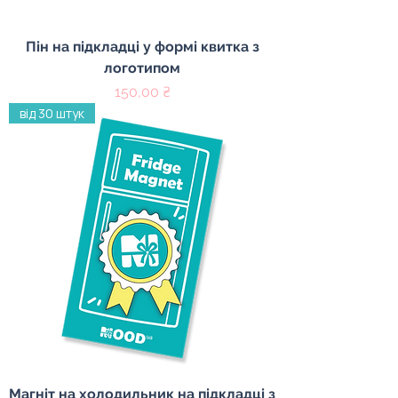
Пін на підкладці у формі квитка з
логотипом
Ціна
150,00 ₴
від 30 штук
Магніт на холодильник на підкладці з