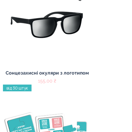
Сонцезахисні окуляри з логотипом
Ціна
155,00 ₴
від 30 штук