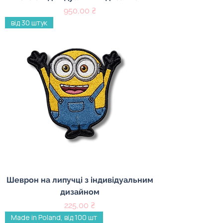
Ціна
950,00 ₴
від 30 штук
Шеврон на липучці з індивідуальним
дизайном
Ціна
225,00 ₴
Made in Poland, від 100 шт