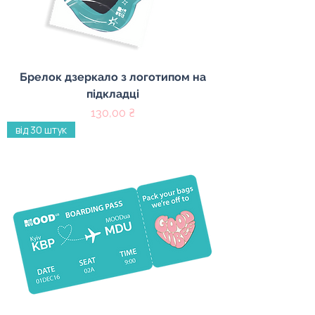
Брелок дзеркало з логотипом на
підкладці
Ціна
130,00 ₴
від 30 штук