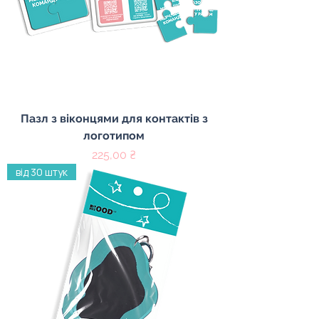
Пазл з віконцями для контактів з
логотипом
Ціна
225,00 ₴
від 30 штук