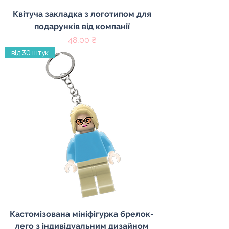
Квітуча закладка з логотипом для
подарунків від компанії
Ціна
48,00 ₴
від 30 штук
Кастомізована мініфігурка брелок-
лего з індивідуальним дизайном