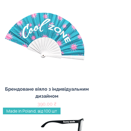
Брендоване віяло з індивідуальним
дизайном
Ціна
390,00 ₴
Made in Poland, від 100 шт