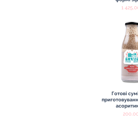
Цена
1 425,0
Быстрый пр
Готові сум
приготовуванн
асорити
Цена
200,00