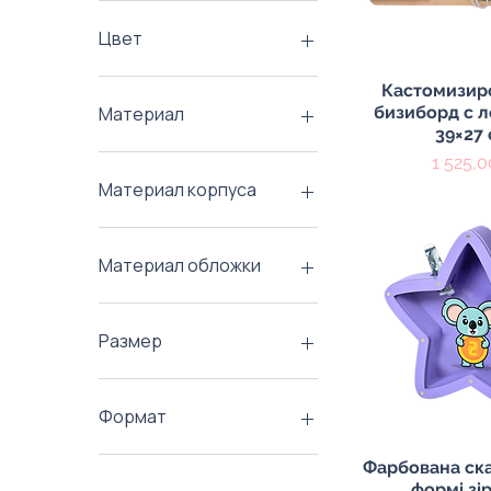
45 ₴
3 050 ₴
Цвет
Быстрый пр
Кастомизир
бизиборд с 
Материал
39×27
Дерево
Цена
1 525,0
Оксфорд
Материал корпуса
Полиэстер
Хлопок
Пластик
Материал обложки
Картон
Размер
Большой
Маленький
Формат
Малый
А6
Быстрый пр
Фарбована ск
формі зі