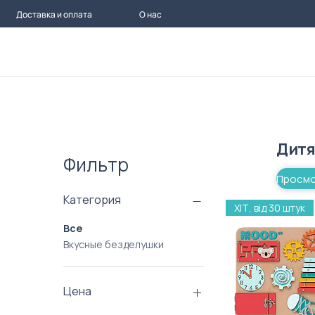
Доставка и оплата
О нас
Дитя
Фильтр
Категория
ХІТ, від 30 штук
Все
Вкусные безделушки
Цена