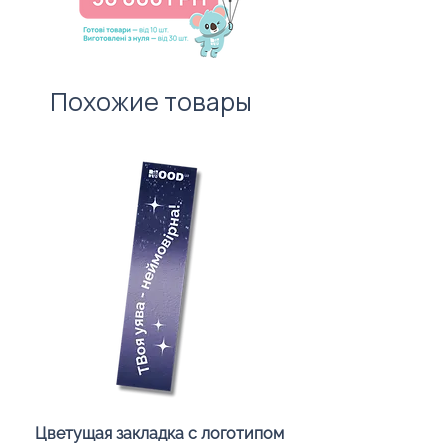
Похожие товары
Цветущая закладка с логотипом
Караоке-мікрофон «