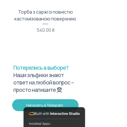
Торба з саржі із повністю
Тканинний мішечок з
кастомізованою поверхнею
Цена
540,00 ₴
Потерялись в выборе?
Наши эльфики знают
ответ на любой вопрос –
просто напишите 🧝
Написать в Telegram
Built with
Interactive Studio
Installed Apps: