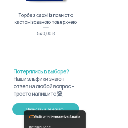
Торба з саржі із повністю
Тканинний мішечок з
кастомізованою поверхнею
Цена
540,00 ₴
Потерялись в выборе?
Наши эльфики знают
ответ на любой вопрос –
просто напишите 🧝
Написать в Telegram
Built with
Interactive Studio
Installed Apps: