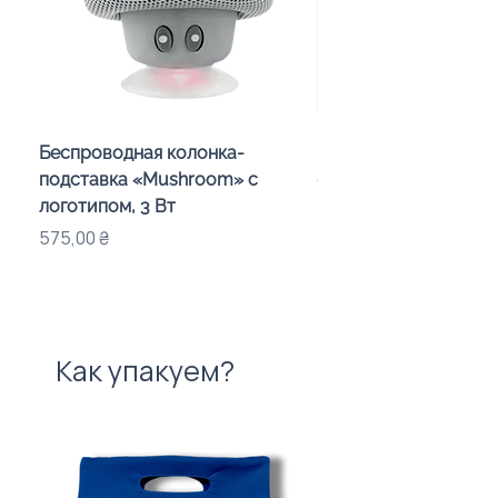
Беспроводная колонка-
Проектор зоряного 
подставка «Mushroom» с
«Galaxy» з дизайном
логотипом, 3 Вт
компанії
Цена
Цена
575,00 ₴
720,00 ₴
Как упакуем?