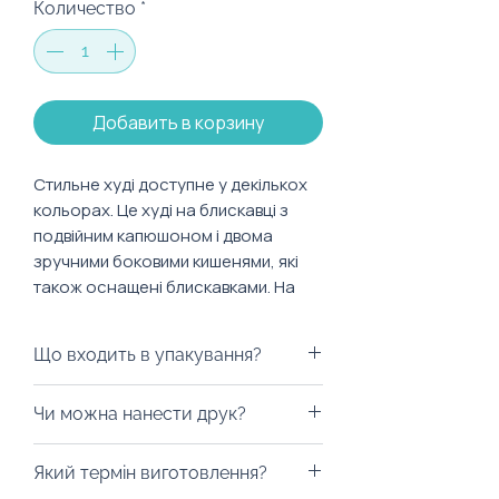
Количество
*
Добавить в корзину
Стильне худі доступне у декількох
кольорах. Це худі на блискавці з
подвійним капюшоном і двома
зручними боковими кишенями, які
також оснащені блискавками. На
манжетах і по нижньому краю
виробу є резинка.
Що входить в упакування?
Характеристики:
Ми можемо запакувати худі у
Чи можна нанести друк?
Склад: 71% бавовна, 22%
будь-яку коробку на ваш смак,
поліестер, 7% спандекс
пакети з екологічних матеріалів,
Із радістю забрендуємо! На худі
Який термін виготовлення?
дой-паки (тренд 2023 року) або
можна нанести шовкодрук,