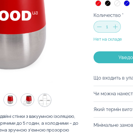
Количество
*
Нет на складе
Уведо
Що входить в уп
Ми можемо запак
Чи можна нанест
на ваш смак, паке
дой-паки (тренд 
Із радістю забре
Який термін виг
інший вид пакува
радимо нанесенн
ійні стінки з вакуумною ізоляцією,
забрендувати, а
металевої поверх
Від 10 днів. Уточ
арячими до 5 годин, а холодними – до
святковий настрі
Мінімальне замо
довговічний тип 
конкретний товар
щена зручною з'ємною прозорою
про листівку — 