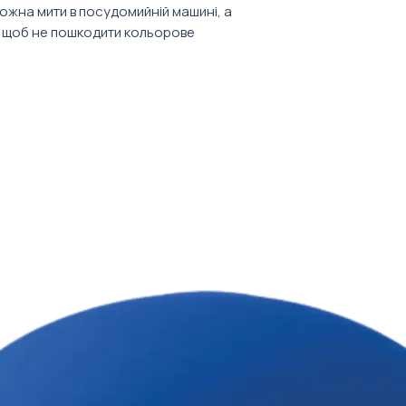
карусель, щоб п
Від 24 штук.
ожна мити в посудомийній машині, а
враження!
нанесення.
у, щоб не пошкодити кольорове
ь
етр 9 см