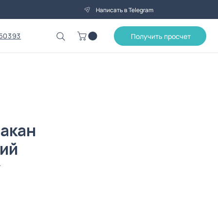
Написать в Telegram
50393
Получить просчет
акан
ий
4
ена