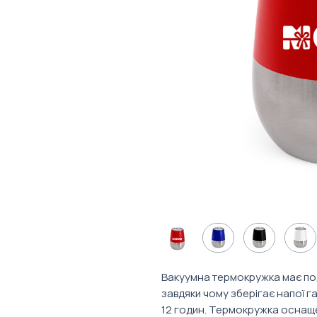
Вакуумна термокружка має подв
завдяки чому зберігає напої г
12 годин. Термокружка осна