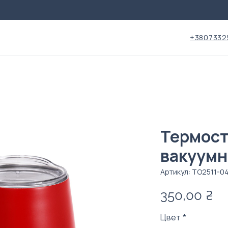
+3807332
Термост
вакуумн
Артикул: ТО2511-0
Ц
350,00 ₴
Цвет
*