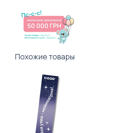
Від 10 штук.
оформлення приносило
Ціна товару вказана для тиражу
святковий настрій адресату. І не
100 штук без врахування
забудьте про листівку —
вартості нанесення.
важливий атрибут першого
враження!
Похожие товары