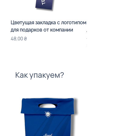
Цветущая закладка с логотипом
Караоке-мікрофон «
для подарков от компании
для дітей з LED-підсв
лого бренду
Цена
48,00 ₴
Цена
840,00 ₴
Как упакуем?