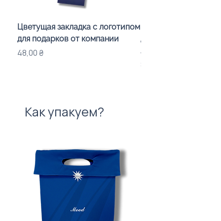
Цветущая закладка с логотипом
Караоке-мікрофон «
для подарков от компании
для дітей з LED-підсв
лого бренду
Цена
48,00 ₴
Цена
840,00 ₴
Как упакуем?