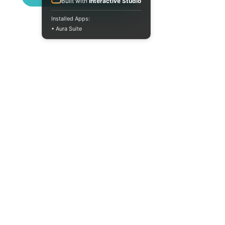
Built with
Interactive Studio
Installed Apps:
• Aura Suite
+380733250393
Пн-Пт 10:00-18:00
info@moodua.com
ул. Евгения Коновальца, 36Д
Киев, Бизнес-центр WAVE