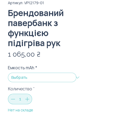
Артикул: VP12179-01
Брендований
павербанк з
функцією
підігріва рук
Цена
1 065,00 ₴
Емкость mAh
*
Количество
*
Нет на складе