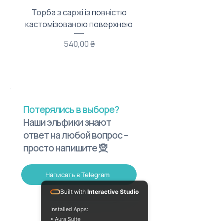
Торба з саржі із повністю
Тканинний мішечок з
кастомізованою поверхнею
Цена
540,00 ₴
Потерялись в выборе?
Наши эльфики знают
ответ на любой вопрос –
просто напишите 🧝
Написать в Telegram
Built with
Interactive Studio
Installed Apps:
• Aura Suite