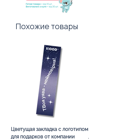
Похожие товары
Цветущая закладка с логотипом
Караоке-мікрофон «
для подарков от компании
для дітей з LED-підсв