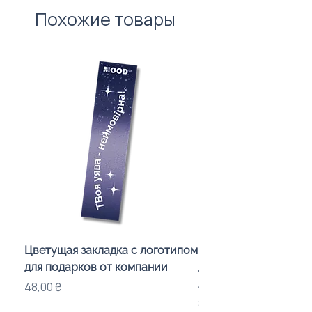
Похожие товары
Цветущая закладка с логотипом
Караоке-мікрофон «
для подарков от компании
для дітей з LED-підсв
лого бренду
Цена
48,00 ₴
Цена
840,00 ₴