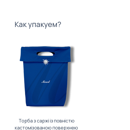
Как упакуем?
Торба з саржі із повністю
Тканинний мішечок з
кастомізованою поверхнею