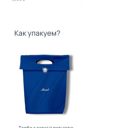
Цена
840,00 ₴
Как упакуем?