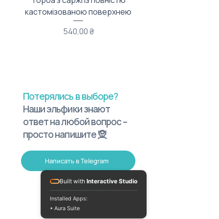
Торба з саржі із повністю
Тканинний мішечок з
кастомізованою поверхнею
Цена
540,00 ₴
Потерялись в выборе?
Наши эльфики знают
ответ на любой вопрос –
просто напишите 🧝
Написать в Telegram
Built with
Interactive Studio
Installed Apps:
• Aura Suite