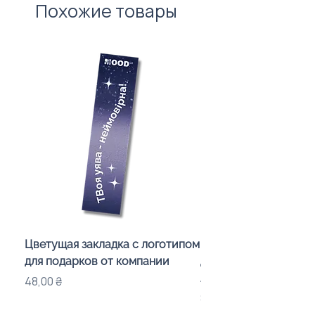
Похожие товары
Цветущая закладка с логотипом
Караоке-мікрофон «
для подарков от компании
для дітей з LED-підсв
лого бренду
Цена
48,00 ₴
Цена
840,00 ₴