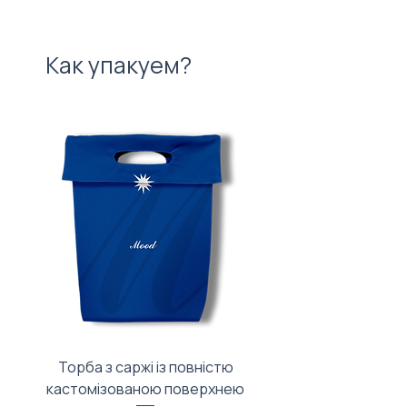
Как упакуем?
Торба з саржі із повністю
Тканинний мішечок з
кастомізованою поверхнею