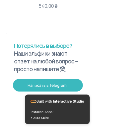
Цена
540,00 ₴
Потерялись в выборе?
Наши эльфики знают
ответ на любой вопрос –
просто напишите 🧝
Написать в Telegram
Built with
Interactive Studio
Installed Apps:
• Aura Suite