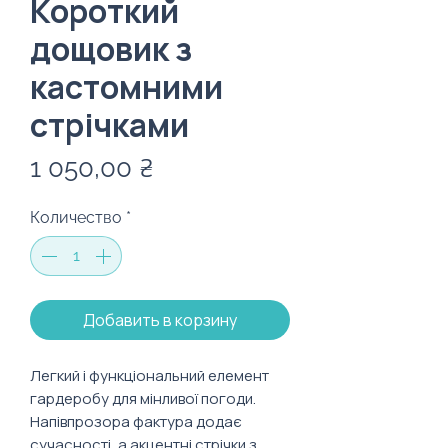
Короткий
дощовик з
кастомними
стрічками
Цена
1 050,00 ₴
Количество
*
Добавить в корзину
Легкий і функціональний елемент
гардеробу для мінливої погоди.
Напівпрозора фактура додає
сучасності, а акцентні стрічки з