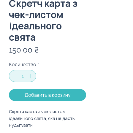
Скретч карта з
чек-листом
ідеального
свята
Цена
150,00 ₴
Количество
*
Добавить в корзину
Скретч карта з чек-листом
ідеального свята, яка не дасть
нудьгувати.