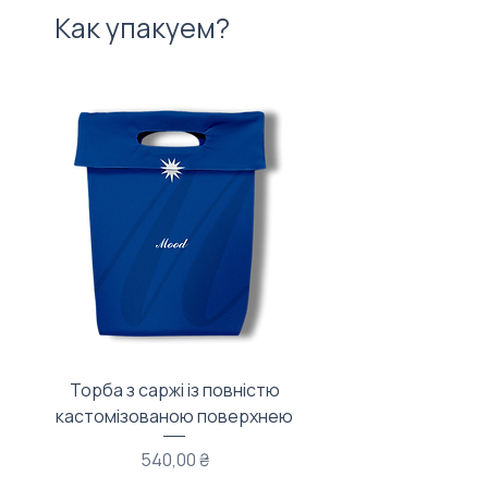
Как упакуем?
Торба з саржі із повністю
Тканинний мішечок з
кастомізованою поверхнею
Цена
540,00 ₴