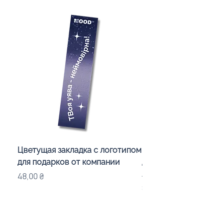
Цветущая закладка с логотипом
Караоке-мікрофон «
для подарков от компании
для дітей з LED-підсв
лого бренду
Цена
48,00 ₴
Цена
840,00 ₴