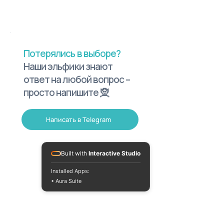
Потерялись в выборе?
Наши эльфики знают
ответ на любой вопрос –
просто напишите 🧝
Написать в Telegram
Built with
Interactive Studio
Installed Apps:
• Aura Suite