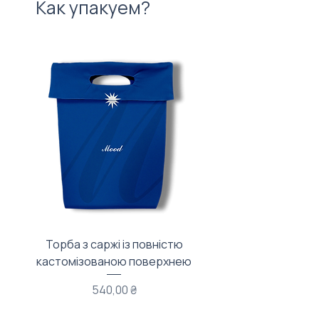
Как упакуем?
Торба з саржі із повністю
Тканинний мішечок з
кастомізованою поверхнею
Цена
540,00 ₴