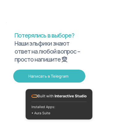
Потерялись в выборе?
Наши эльфики знают
ответ на любой вопрос –
просто напишите 🧝
Написать в Telegram
Built with
Interactive Studio
Installed Apps:
• Aura Suite