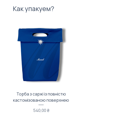
Как упакуем?
Торба з саржі із повністю
Тканинний мішечок з
кастомізованою поверхнею
Цена
540,00 ₴