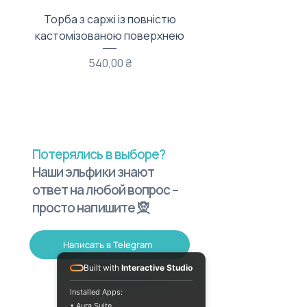
Торба з саржі із повністю
Тканинний мішечок з
кастомізованою поверхнею
Цена
540,00 ₴
Потерялись в выборе?
Наши эльфики знают
ответ на любой вопрос –
просто напишите 🧝
Написать в Telegram
Built with
Interactive Studio
Installed Apps:
• Aura Suite