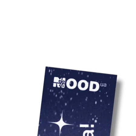
адресату. І не за
Від 10 штук.
важливий атрибу
Ціна товару вказ
врахування варто