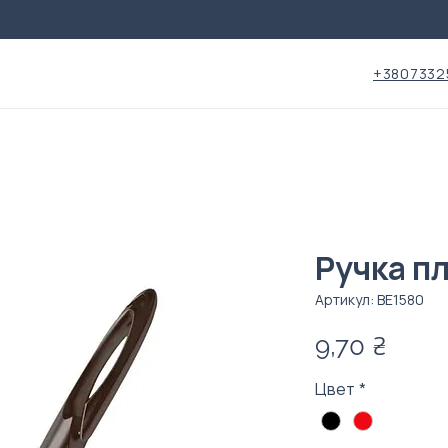
+3807332
Ручка п
Артикул: ВЕ1580
Цен
9,70 ₴
Цвет
*