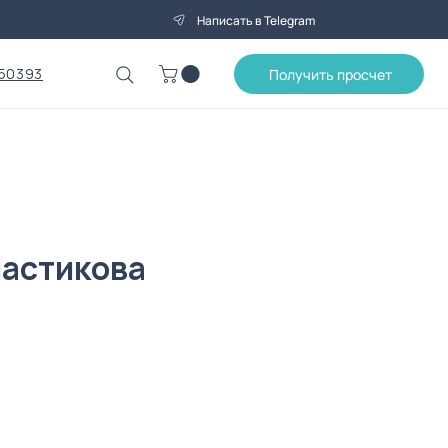
Написать в Telegram
50393
Получить просчет
ластикова
а