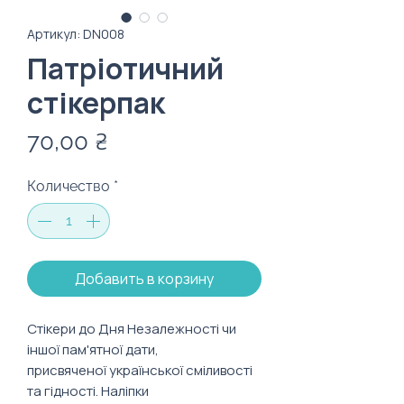
Артикул: DN008
Патріотичний
стікерпак
Цена
70,00 ₴
Количество
*
Добавить в корзину
Стікери до Дня Незалежності чи
іншої пам'ятної дати,
присвяченої української сміливості
та гідності. Наліпки