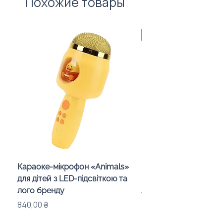
Похожие товары
Made in Poland, від 10
Караоке-мікрофон «Animals»
Беспроводная колон
для дітей з LED-підсвіткою та
подставка «Mushroo
лого бренду
логотипом, 3 Вт
Цена
Цена
840,00 ₴
575,00 ₴