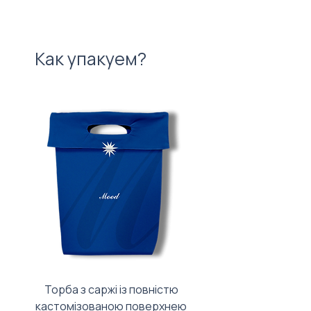
Как упакуем?
Торба з саржі із повністю
Тканинний мішечок з
кастомізованою поверхнею