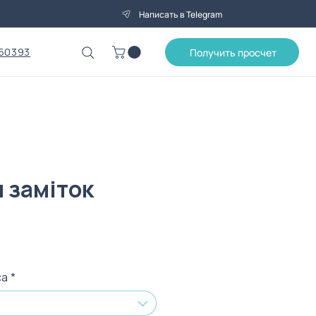
Написать в Telegram
50393
Получить просчет
 заміток
на
са
*