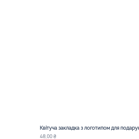
Квітуча закладка з логотипом для подарунк
Цена
48,00 ₴