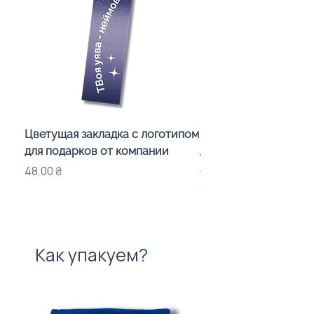
Цветущая закладка с логотипом
Караоке-мікрофон «
для подарков от компании
для дітей з LED-підсв
лого бренду
Цена
48,00 ₴
Цена
840,00 ₴
Как упакуем?