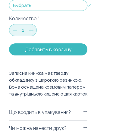
Количество
*
Добавить в корзину
Записна книжка має тверду
обкладинку з широкою резинкою.
Вона оснащена кремовим папером
та внутрішньою кишенею для карток
або нотаток. Крім того, містить 8
аркушів з перфорацією для легкого
Що входить в упакування?
відривання. До того ж, вона має
зручну стрічку-закладку.
Ми можемо запакувати у будь-
Чи можна нанести друк?
яку коробку на ваш смак, пакети