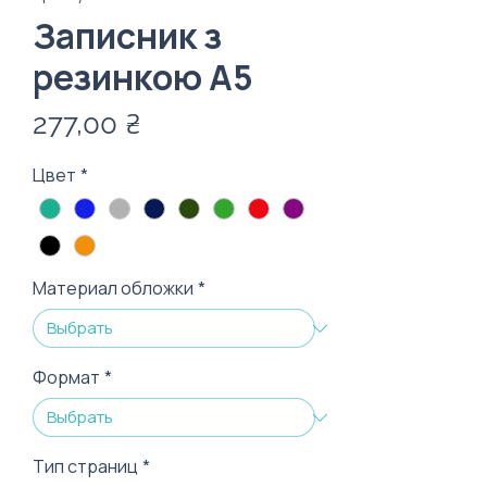
Записник з
резинкою А5
Цена
277,00 ₴
Цвет
*
Материал обложки
*
Формат
*
Тип страниц
*