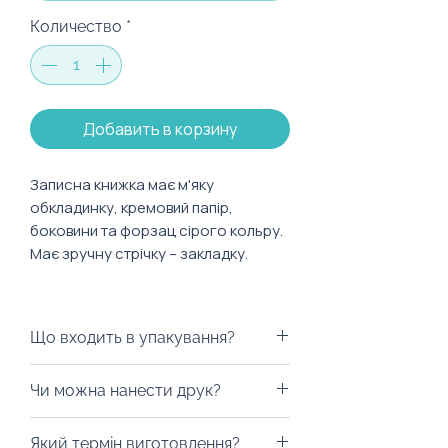
Количество
*
Добавить в корзину
Записна книжка має м'яку
обкладинку, кремовий папір,
боковини та форзац сірого кольру.
Має зручну стрічку – закладку.
Характеристики:
Кількість аркушів: 128 аркушів
Що входить в упакування?
Розмір: 170 х 120 мм
Тип сторінок: лінія
Ми можемо запакувати у будь-
Чи можна нанести друк?
Формат: В6
яку коробку на ваш смак, пакети
з екологічних матеріалів, дой-
Із радістю забрендуємо! На
Який термін виготовлення?
паки (тренд 2023 року) або будь-