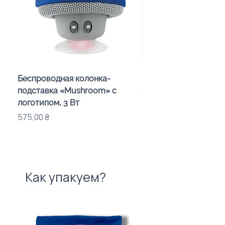
Беспроводная колонка-
Проектор зоряного 
подставка «Mushroom» с
«Galaxy» з дизайном
логотипом, 3 Вт
компанії
Цена
Цена
575,00 ₴
720,00 ₴
Как упакуем?