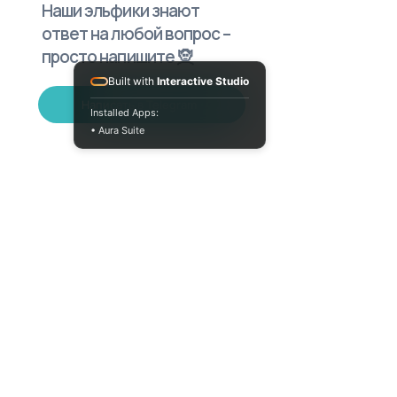
Наши эльфики знают
ответ на любой вопрос –
просто напишите 🧝
Built with
Interactive Studio
Написать в Telegram
Installed Apps:
• Aura Suite
Пн-Пт 10:00-18:00
info@moodua.com