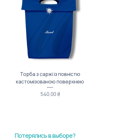
Торба з саржі із повністю
Тканинний мішечок з
кастомізованою поверхнею
Цена
540,00 ₴
Потерялись в выборе?