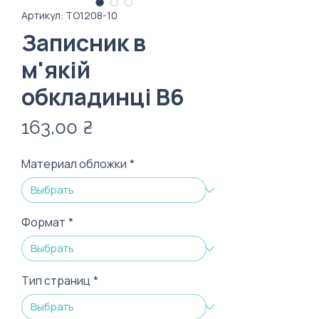
Артикул: ТО1208-10
Записник в
м'якій
обкладинці В6
Цена
163,00 ₴
Материал обложки
*
Формат
*
Тип страниц
*