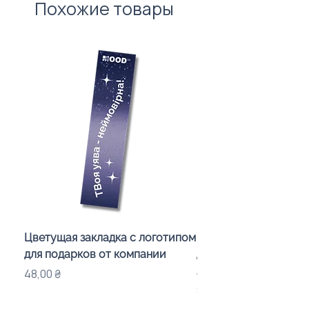
Похожие товары
врахування вартості нанесення.
Цветущая закладка с логотипом
Караоке-мікрофон «
для подарков от компании
для дітей з LED-підсв
лого бренду
Цена
48,00 ₴
Цена
840,00 ₴