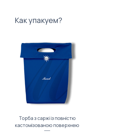
Как упакуем?
Торба з саржі із повністю
Тканинний мішечок з
кастомізованою поверхнею