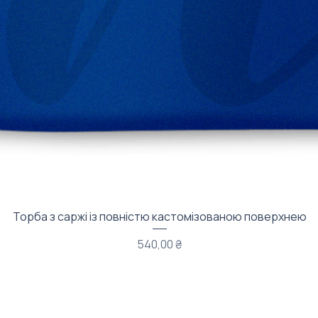
Быстрый просмотр
Торба з саржі із повністю кастомізованою поверхнею
Цена
540,00 ₴