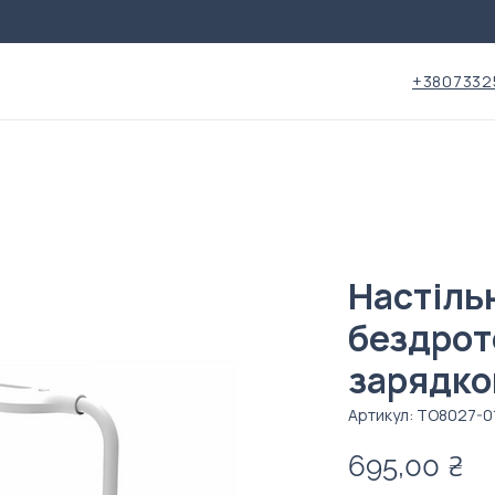
+3807332
Настіль
бездро
зарядк
Артикул: ТО8027-0
Ц
695,00 ₴