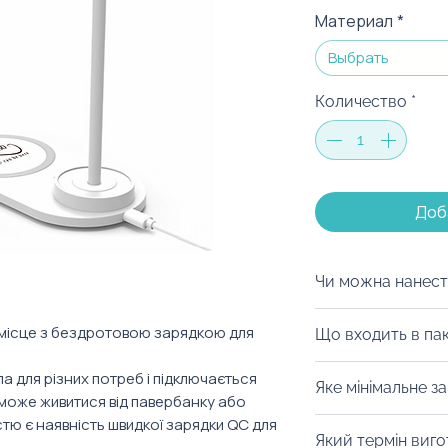
Материал
*
Выбрать
Количество
*
Доб
Чи можна нанест
Саме так! Ми мо
місце з бездротовою зарядкою для
Що входить в па
бездротову заря
того аби подарун
Екологічний паке
а для різних потреб і підключається
Яке мінімальне з
персоналізовани
це брендується н
 може живитися від павербанку або
компанію чи прив
тю є наявність швидкої зарядки QC для
Від 10 штук.
Який термін виг
рядки.