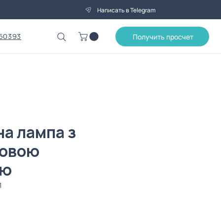
Написать в Telegram
50393
Получить просчет
на лампа з
товою
ою
1
ена