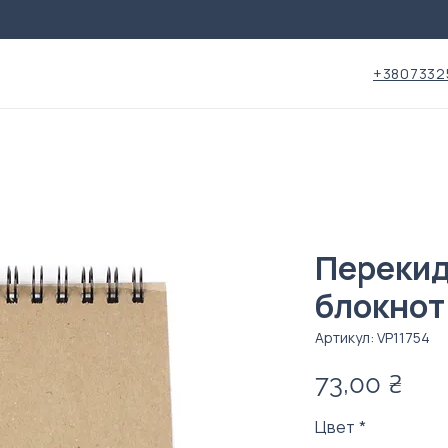
+3807332
Перекид
блокнот
Артикул: VP11754
Це
73,00 ₴
Цвет
*