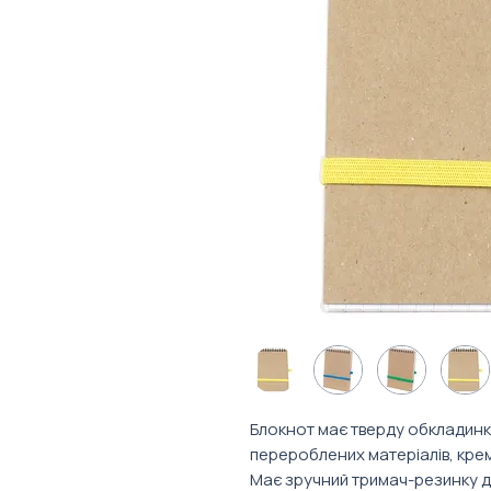
Блокнот має тверду обкладинк
перероблених матеріалів, крем
Має зручний тримач-резинку дл