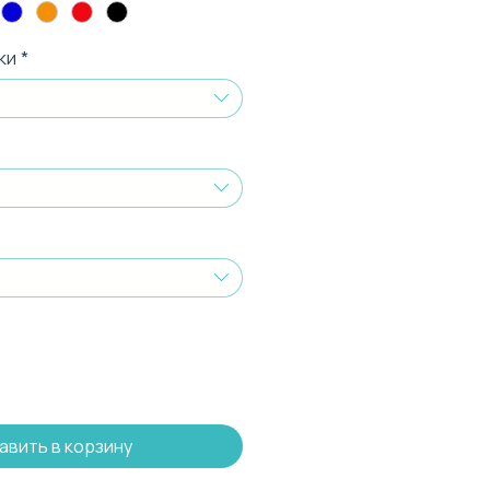
ки
*
авить в корзину