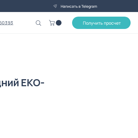
Написать в Telegram
50393
Получить просчет
ний ЕКО-
на