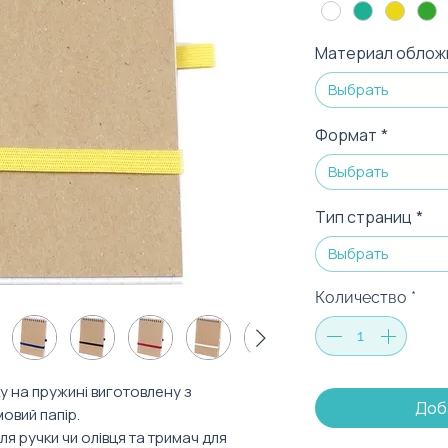
Материал облож
Выбрать
Формат
*
Выбрать
Тип страниц
*
Выбрать
Количество
*
у на пружині виготовлену з
Доб
овий папір.
я ручки чи олівця та тримач для