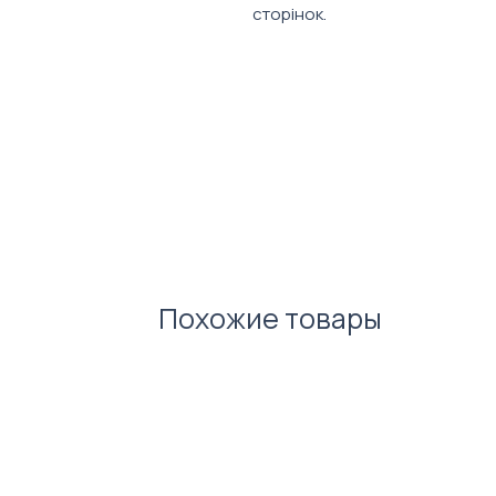
сторінок.
Характеристики:
Розмір: 105x148 мм
Тип сторінок: клітинка
Формат: А6
Похожие товары