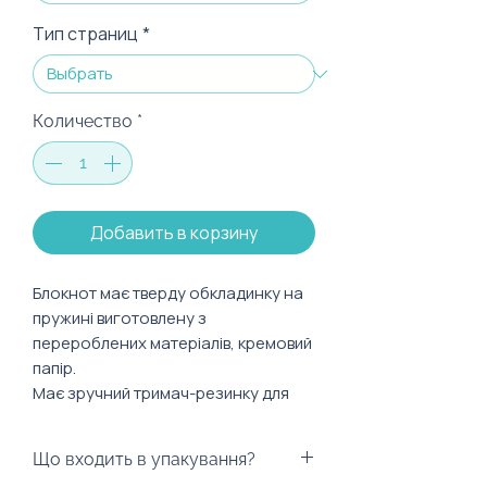
Тип страниц
*
Количество
*
Добавить в корзину
Блокнот має тверду обкладинку на
пружині виготовлену з
перероблених матеріалів, кремовий
папір.
Має зручний тримач-резинку для
ручки чи олівця та тримач для
сторінок.
Що входить в упакування?