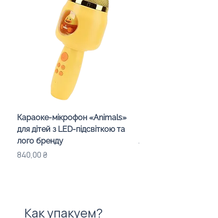
Караоке-мікрофон «Animals»
Беспроводная колон
для дітей з LED-підсвіткою та
подставка «Mushroo
лого бренду
логотипом, 3 Вт
Цена
Цена
840,00 ₴
575,00 ₴
Как упакуем?