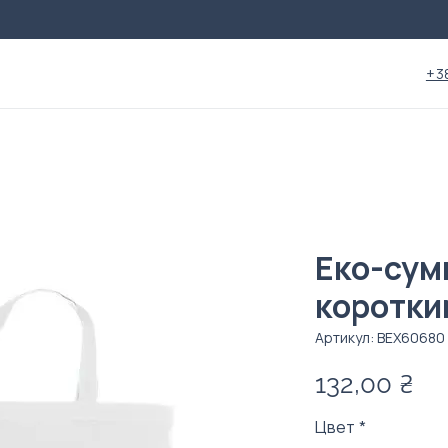
+3
Еко-сум
коротки
Артикул: ВЕX60680
Це
132,00 ₴
Цвет
*