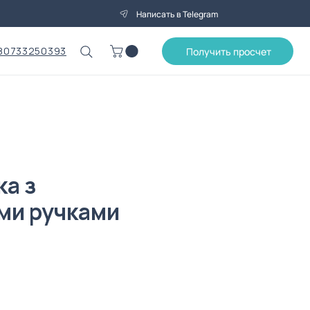
Написать в Telegram
80733250393
Получить просчет
ка з
ми ручками
на