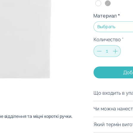
Материал
*
Выбрать
Количество
*
Доб
Що входить в уп
Ми можемо запак
Чи можна нанест
коробку на ваш с
е відділення та
міцні короткі ручки.
матеріалів, дой-
Із задоволенням
Який термін виг
будь-який інший 
нанести термотр
можна з легкістю